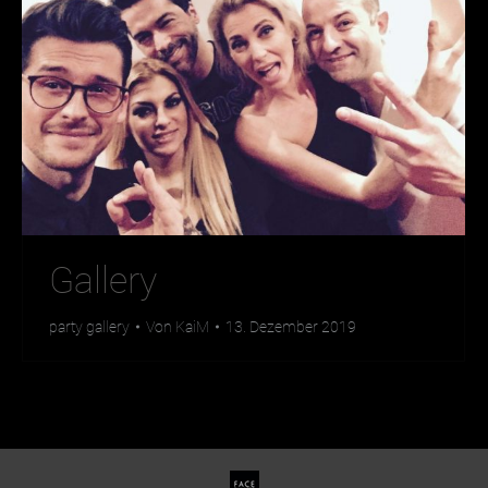
Gallery
party gallery
Von
KaiM
13. Dezember 2019